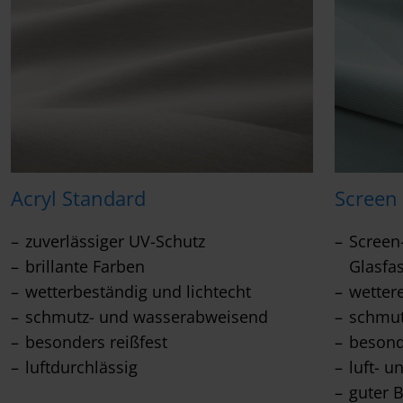
Acryl Standard
Screen
zuverlässiger UV-Schutz
Screen
brillante Farben
Glasfa
wetterbeständig und lichtecht
wetter
schmutz- und wasserabweisend
schmu
besonders reißfest
besond
luftdurchlässig
luft- u
guter 