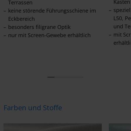
Kasten
Terrassen
speziel
keine störende Führungsschiene im
L50, P
Eckbereich
und Te
besonders filigrane Optik
mit Sc
nur mit Screen-Gewebe erhältlich
erhältl
Farben und Stoffe