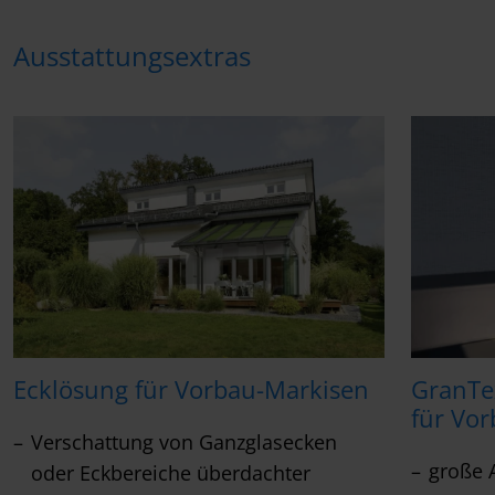
Ausstattungsextras
Ecklösung für Vorbau-Markisen
GranTe
für Vo
Verschattung von Ganzglasecken
große 
oder Eckbereiche überdachter