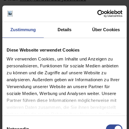
USt-Id: DE208035004
Realisiert von:
Zustimmung
Details
Über Cookies
KIM Krick Interactive Media GmbH + Co. KG |
www.krick.com
Diese Webseite verwendet Cookies
Wir verwenden Cookies, um Inhalte und Anzeigen zu
Alle Rechte vorbehalten. Die auf der Website
personalisieren, Funktionen für soziale Medien anbieten
verwendeten Texte, Bilder, Grafiken, Dateien usw.
zu können und die Zugriffe auf unsere Website zu
unterliegen dem Urheberrecht und anderen
analysieren. Außerdem geben wir Informationen zu Ihrer
Verwendung unserer Website an unsere Partner für
Gesetzen zum Schutz des geistigen Eigentums.
soziale Medien, Werbung und Analysen weiter. Unsere
Ihre Weitergabe, Veränderung, gewerbliche
Partner führen diese Informationen möglicherweise mit
Nutzung oder Verwendung in anderen Websites
weiteren Daten zusammen, die Sie ihnen bereitgestellt
oder Medien ist nicht gestattet.
haben oder die sie im Rahmen Ihrer Nutzung der Dienste
gesammelt haben.
E
Verbraucherstreitbeilegung /
Notwendig