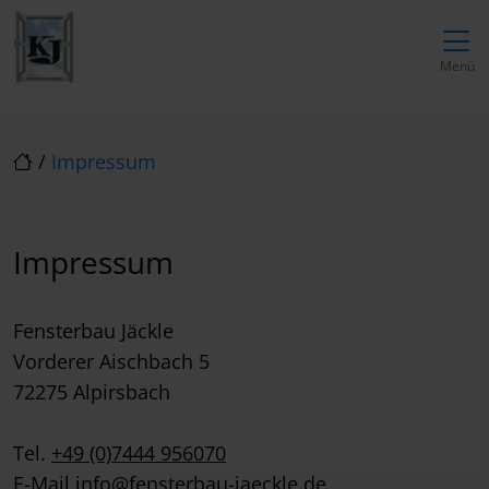
Direkt zur Top-Navigation
Direkt zur Hauptnavigation
Zum Inhalt springen
Direkt zum Footer
Hauptnavigation
Menü
/
Impressum
Impressum
Fensterbau Jäckle
Vorderer Aischbach 5
72275 Alpirsbach
Tel.
+49 (0)7444 956070
E-Mail
info@fensterbau-jaeckle.de