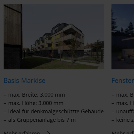
Basis-Markise
Fenste
max. Breite: 3.000 mm
max. B
max. Höhe: 3.000 mm
max. H
ideal für denkmalgeschützte Gebäude
unauff
als Gruppenanlage bis 7 m
keine 
Mehr erfahren
Mehr erf