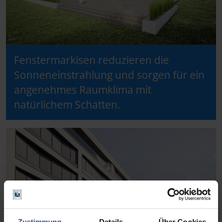
Fenstermarkisen reduzieren die
Sonneneinstrahlung und sorgen für ein
angenehmes Raumklima mit
natürlichem Schatten.
Zustimmung
Details
Über Cookies