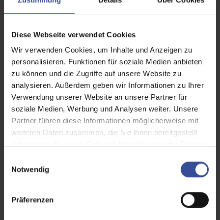
Diese Webseite verwendet Cookies
Wir verwenden Cookies, um Inhalte und Anzeigen zu
personalisieren, Funktionen für soziale Medien anbieten
zu können und die Zugriffe auf unsere Website zu
analysieren. Außerdem geben wir Informationen zu Ihrer
Verwendung unserer Website an unsere Partner für
soziale Medien, Werbung und Analysen weiter. Unsere
Partner führen diese Informationen möglicherweise mit
weiteren Daten zusammen, die Sie ihnen bereitgestellt
haben oder die sie im Rahmen Ihrer Nutzung der Dienste
gesammelt haben.
E
Notwendig
i
n
w
Präferenzen
i
l