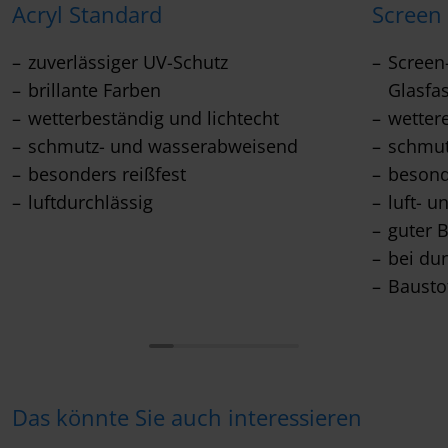
Acryl Standard
Screen
zuverlässiger UV-Schutz
Screen
brillante Farben
Glasfa
wetterbeständig und lichtecht
wetter
schmutz- und wasserabweisend
schmu
besonders reißfest
besond
luftdurchlässig
luft- u
guter 
bei du
Bausto
Das könnte Sie auch interessieren