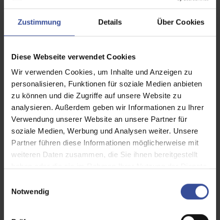
Zustimmung
Details
Über Cookies
Diese Webseite verwendet Cookies
Unser Team
Wir verwenden Cookies, um Inhalte und Anzeigen zu
personalisieren, Funktionen für soziale Medien anbieten
zu können und die Zugriffe auf unsere Website zu
analysieren. Außerdem geben wir Informationen zu Ihrer
Verwendung unserer Website an unsere Partner für
soziale Medien, Werbung und Analysen weiter. Unsere
Partner führen diese Informationen möglicherweise mit
weiteren Daten zusammen, die Sie ihnen bereitgestellt
haben oder die sie im Rahmen Ihrer Nutzung der Dienste
gesammelt haben.
E
Notwendig
i
n
w