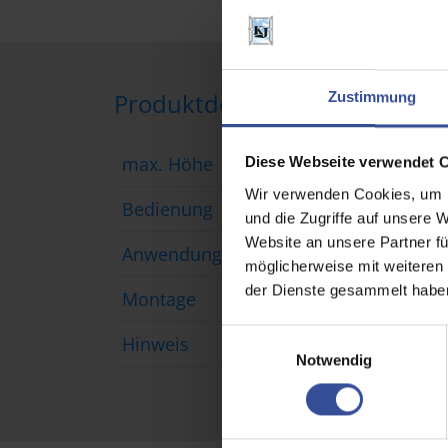
Produktdetails
Zustimmung
max. Höhe
300
Diese Webseite verwendet 
Wir verwenden Cookies, um I
Bedienung
manu
und die Zugriffe auf unsere 
Website an unsere Partner fü
Anwendungsbereich
Bilds
möglicherweise mit weiteren
der Dienste gesammelt habe
Montage
Deck
E
Hinweis
Beste
Notwendig
i
n
w
i