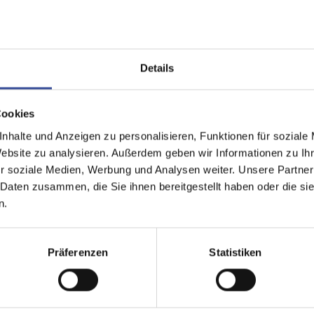
Details
0 mm
Cookies
nhalte und Anzeigen zu personalisieren, Funktionen für soziale
ell
Website zu analysieren. Außerdem geben wir Informationen zu I
r soziale Medien, Werbung und Analysen weiter. Unsere Partner
chirmarbeitsplätze, Fenster, Festverglasung, Türen
 Daten zusammen, die Sie ihnen bereitgestellt haben oder die s
n.
enmontage, Wandmontage
llbreite individuell, Bestellhöhe - stoffabhängig
Präferenzen
Statistiken