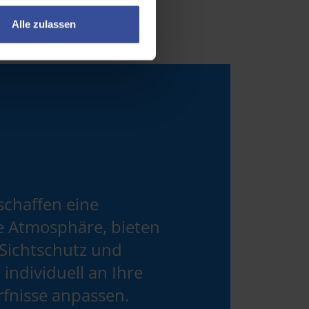
Alle zulassen
schaffen eine
e Atmosphäre, bieten
 Sichtschutz und
 individuell an Ihre
fnisse anpassen.