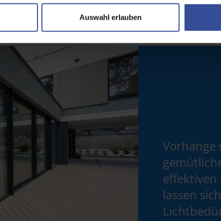
Auswahl erlauben
Vorhänge 
gemütlich
effektiven
lassen sich
Lichtbedür