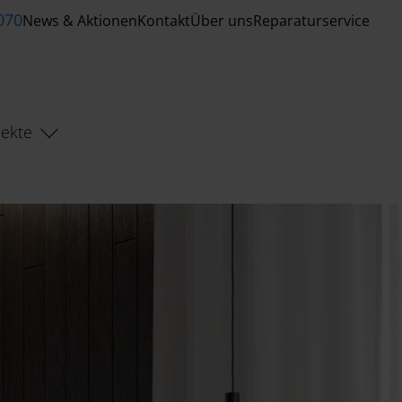
070
News & Aktionen
Kontakt
Über uns
Reparaturservice
jekte