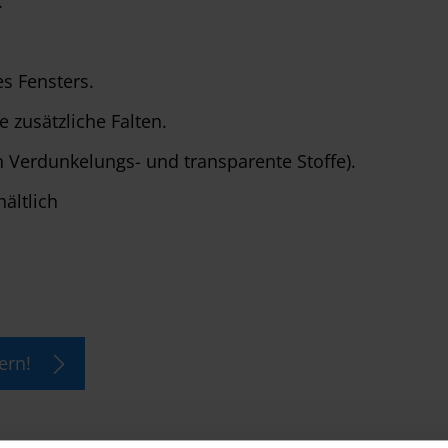
.
s Fensters.
 zusätzliche Falten.
ch Verdunkelungs- und transparente Stoffe).
hältlich
ern!