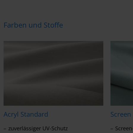
Farben und Stoffe
Acryl Standard
Screen
zuverlässiger UV-Schutz
Screen