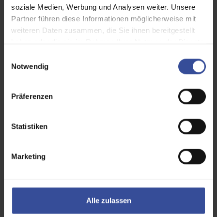
soziale Medien, Werbung und Analysen weiter. Unsere
Partner führen diese Informationen möglicherweise mit
weiteren Daten zusammen, die Sie ihnen bereitgestellt
haben oder die sie im Rahmen Ihrer Nutzung der Dienste
gesammelt haben.
E
Notwendig
i
n
w
Präferenzen
i
l
l
Statistiken
i
g
Marketing
u
Details und Varianten
n
g
s
Alle zulassen
a