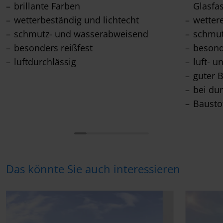
brillante Farben
Glasfa
wetterbeständig und lichtecht
wetter
schmutz- und wasserabweisend
schmu
besonders reißfest
besond
luftdurchlässig
luft- u
guter 
bei du
Bausto
Das könnte Sie auch interessieren