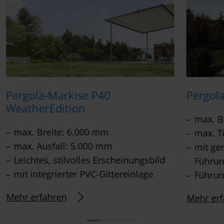
Pergola-Markise P40
Pergol
WeatherEdition
max. B
max. Breite: 6.000 mm
max. T
max. Ausfall: 5.000 mm
mit ge
Leichtes, stilvolles Erscheinungsbild
Führun
mit integrierter PVC-Gittereinlage
Führun
Mehr erfahren
Mehr erf