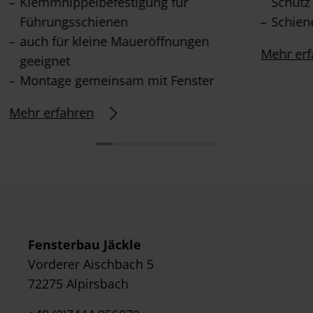
Klemmnippelbefestigung für
Schutz
Führungsschienen
Schien
auch für kleine Maueröffnungen
Mehr erf
geeignet
Montage gemeinsam mit Fenster
Mehr erfahren
Fensterbau Jäckle
Vorderer Aischbach 5
72275 Alpirsbach