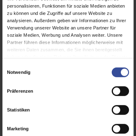
und Privatsphäre.
personalisieren, Funktionen für soziale Medien anbieten
zu können und die Zugriffe auf unsere Website zu
analysieren. Außerdem geben wir Informationen zu Ihrer
Verwendung unserer Website an unsere Partner für
soziale Medien, Werbung und Analysen weiter. Unsere
Partner führen diese Informationen möglicherweise mit
weiteren Daten zusammen, die Sie ihnen bereitgestellt
haben oder die sie im Rahmen Ihrer Nutzung der Dienste
gesammelt haben.
E
Notwendig
i
n
w
Präferenzen
i
l
l
Statistiken
i
g
Marketing
u