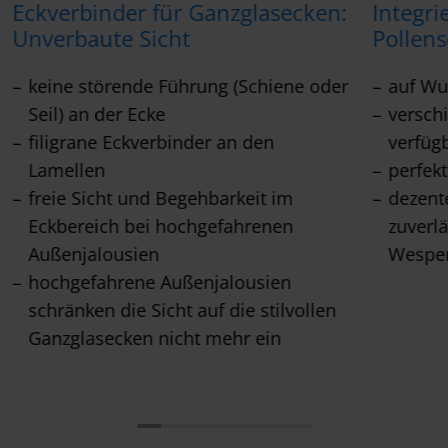
Eckverbinder für Ganzglasecken:
Integri
Unverbaute Sicht
Pollen
keine störende Führung (Schiene oder
auf Wu
Seil) an der Ecke
versch
filigrane Eckverbinder an den
verfüg
Lamellen
perfek
freie Sicht und Begehbarkeit im
dezente
Eckbereich bei hochgefahrenen
zuverl
Außenjalousien
Wespen
hochgefahrene Außenjalousien
schränken die Sicht auf die stilvollen
Ganzglasecken nicht mehr ein