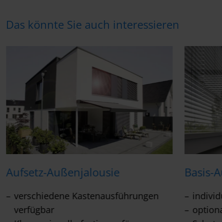
Das könnte Sie auch interessieren
Aufsetz-Außenjalousie
Basis-
verschiedene Kastenausführungen
individ
verfügbar
option