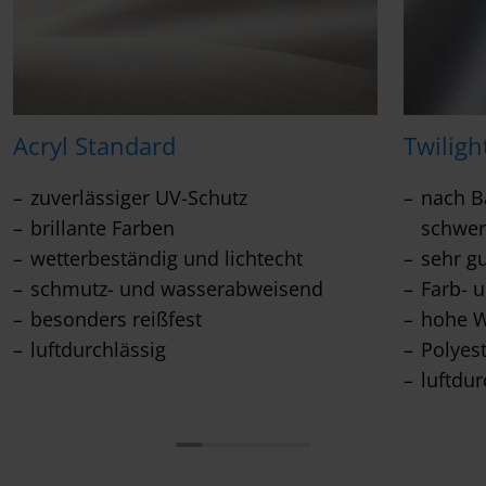
Acryl Standard
Twiligh
zuverlässiger UV-Schutz
nach Ba
brillante Farben
schwer
wetterbeständig und lichtecht
sehr g
schmutz- und wasserabweisend
Farb- u
besonders reißfest
hohe W
luftdurchlässig
Polyes
luftdur