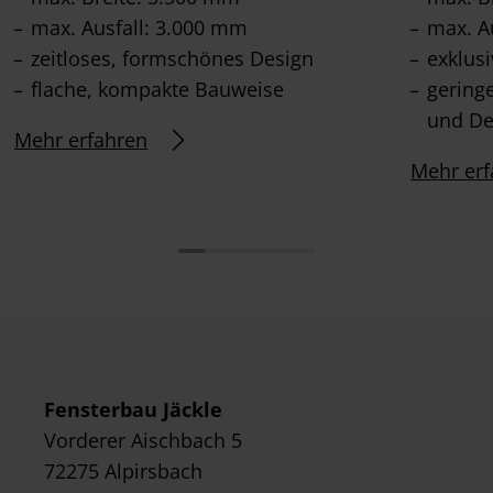
max. Ausfall: 3.000 mm
max. A
zeitloses, formschönes Design
exklus
flache, kompakte Bauweise
gering
und De
Mehr erfahren
Mehr erf
Fensterbau Jäckle
Vorderer Aischbach 5
72275 Alpirsbach