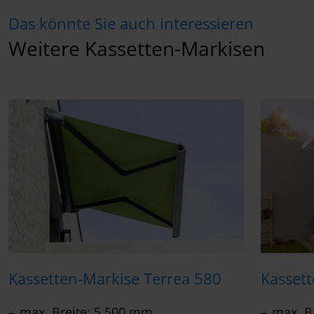
Das könnte Sie auch interessieren
Weitere Kassetten-Markisen
Kassetten-Markise Terrea 580
Kasset
max. Breite: 5.500 mm
max. B