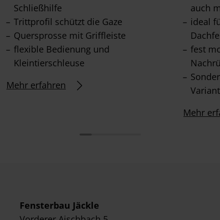
Schließhilfe
auch m
Trittprofil schützt die Gaze
ideal 
Quersprosse mit Griffleiste
Dachfe
flexible Bedienung und
fest m
Kleintierschleuse
Nachrü
Sonder
Mehr erfahren
Varian
Mehr erf
Fensterbau Jäckle
Vorderer Aischbach 5