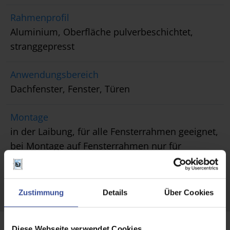
Rahmenprofil
Aluminium, Oberfläche pulverbeschichtet,
stranggepresst
Anwendungsbereich
Dachfenster, Fenster, Türen
Montage
in der Laibung, für alle Fensterrahmen geeignet,
bei Montage auf Fensterrahmen nur für
flächenbündige oder flächenversetzte Fenster
ohne überstehende Wetterschenkel
Zustimmung
Details
Über Cookies
Diese Webseite verwendet Cookies