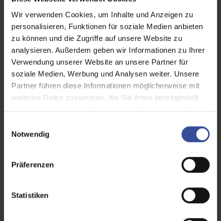
Wir verwenden Cookies, um Inhalte und Anzeigen zu
personalisieren, Funktionen für soziale Medien anbieten
zu können und die Zugriffe auf unsere Website zu
analysieren. Außerdem geben wir Informationen zu Ihrer
Verwendung unserer Website an unsere Partner für
soziale Medien, Werbung und Analysen weiter. Unsere
Partner führen diese Informationen möglicherweise mit
weiteren Daten zusammen, die Sie ihnen bereitgestellt
haben oder die sie im Rahmen Ihrer Nutzung der Dienste
gesammelt haben.
E
Notwendig
i
n
Insektenschutz hält lästige Tiere fern
w
Präferenzen
und sorgt gleichzeitig für frische Luft
i
l
und ein angenehmes Raumklima.
l
Statistiken
i
g